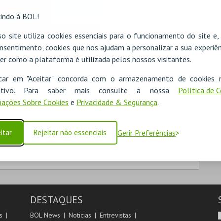
MICROSOFT
indo à BOL!
Iniciar sessão com a Apple
o site utiliza cookies essenciais para o funcionamento do site e
nsentimento, cookies que nos ajudam a personalizar a sua experiên
er como a plataforma é utilizada pelos nossos visitantes.
icar em "Aceitar" concorda com o armazenamento de cookies 
ositivo. Para saber mais consulte a nossa
Política de 
ações Sobre Cookies
e
Privacidade & Segurança
.
 as suas compras na área de cliente.
itar
Rejeitar não essenciais
Gerir Preferências
DESTAQUES
s
BOL News
Noticias
Entrevistas