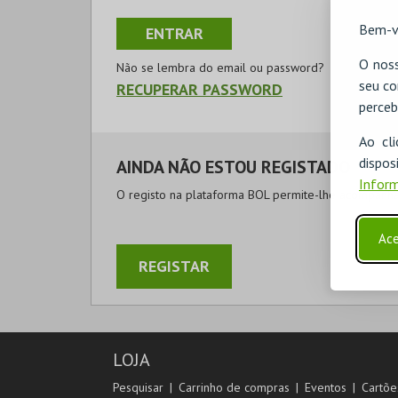
Bem-v
O noss
Não se lembra do email ou password?
seu co
RECUPERAR PASSWORD
perceb
Ao cl
disp
AINDA NÃO ESTOU REGISTADO
Inform
O registo na plataforma BOL permite-lhe acompanhar
Ace
REGISTAR
LOJA
Pesquisar
Carrinho de compras
Eventos
Cartõe