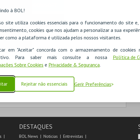
MICROSOFT
indo à BOL!
Iniciar sessão com a Apple
o site utiliza cookies essenciais para o funcionamento do site e
nsentimento, cookies que nos ajudam a personalizar a sua experiên
er como a plataforma é utilizada pelos nossos visitantes.
icar em "Aceitar" concorda com o armazenamento de cookies 
ositivo. Para saber mais consulte a nossa
Política de 
ações Sobre Cookies
e
Privacidade & Segurança
.
 as suas compras na área de cliente.
itar
Rejeitar não essenciais
Gerir Preferências
DESTAQUES
s
BOL News
Noticias
Entrevistas