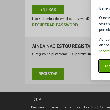
Bem-v
O noss
Não se lembra do email ou password?
seu co
RECUPERAR PASSWORD
perceb
Ao cl
disp
AINDA NÃO ESTOU REGISTADO
Inform
O registo na plataforma BOL permite-lhe acompanhar
Ace
REGISTAR
LOJA
Pesquisar
Carrinho de compras
Eventos
Cartõe