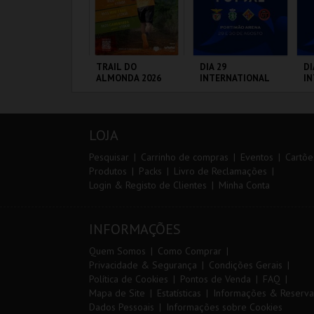
0º TRAIL COSTA
TRAIL DO
DIA 29
DI
ICENTINA
ALMONDA 2026
INTERNATIONAL
I
MASTERS FUTSAL
M
2026 - SPORTING
20
CP VS PALMA
VS
ANTIAGO DO
SERRA DE AIRE
PORTIMÃO ARENA
PO
FUTSAL
ACÉM E SINES
LOJA
MAIS INFO
MAIS INFO
MAIS INFO
Pesquisar
Carrinho de compras
Eventos
Cartõe
Produtos
Packs
Livro de Reclamações
Login & Registo de Clientes
Minha Conta
INSCREVER
INSCREVER
COMPRAR
INFORMAÇÕES
Quem Somos
Como Comprar
Privacidade & Segurança
Condições Gerais
Política de Cookies
Pontos de Venda
FAQ
Mapa de Site
Estatísticas
Informações & Reserva
Dados Pessoais
Informações sobre Cookies