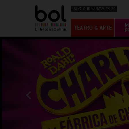
INFO & RESERVAS 18 20
M
TEATRO & ARTE
F