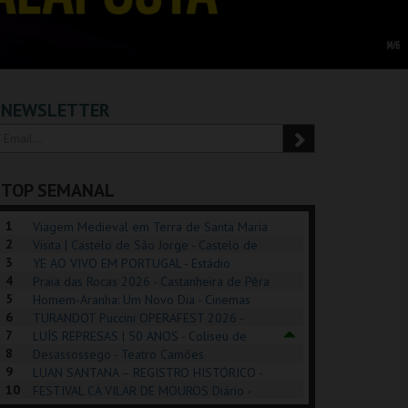
NEWSLETTER
TOP SEMANAL
1
Viagem Medieval em Terra de Santa Maria
2
2026 - Santa Maria da Feira
Visita | Castelo de São Jorge - Castelo de
3
São Jorge
YE AO VIVO EM PORTUGAL - Estádio
4
Algarve
Praia das Rocas 2026 - Castanheira de Pêra
5
Homem-Aranha: Um Novo Dia - Cinemas
6
Cinemax Penafiel
TURANDOT Puccini OPERAFEST 2026 -
REK, O MUSICAL
EXPOSIÇÕES |
PIZZA MAN OEIRAS
PÉR
7
Convento da Cartuxa
LUÍS REPRESAS | 50 ANOS - Coliseu de
EXHIBITIONS 2026
DE 
8
Lisboa
Desassossego - Teatro Camões
9
LUAN SANTANA – REGISTRO HISTÓRICO -
GUSPARK
MUSEU DO ORIENTE.
TAGUSPARK
CAS
10
Estádio da Luz
FESTIVAL CA VILAR DE MOUROS Diário -