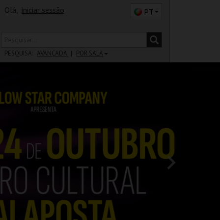
Olá,
iniciar sessão
PT
PESQUISA:
AVANÇADA
POR SALA
DISTRITO
SALA