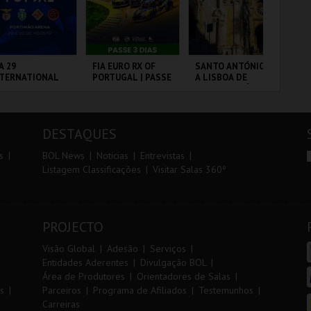
r
i
i
n
o
t
A 29
FIA EURO RX OF
SANTO ANTÓNIO -
PA
NTERNATIONAL
PORTUGAL | PASSE
A LISBOA DE
r
e
ASTERS FUTSAL
3 DIAS
SANTO ANTÓNIO -
26 - SL BENFICA
PERCURSO
 FC JIMBEE CAR
RTIMÃO ARENA
CIRCUITO DE
ML - SANTO
PA
LOUSADA
ANTÓNIO
OR
DESTAQUES
MAIS INFO
MAIS INFO
MAIS INFO
s
BOL News
Noticias
Entrevistas
Listagem Classificações
Visitar Salas 360º
COMPRAR
COMPRAR
COMPRAR
PROJECTO
Visão Global
Adesão
Serviços
Entidades Aderentes
Divulgação BOL
Área de Produtores
Orientadores de Salas
s
Parceiros
Programa de Afiliados
Testemunhos
Carreiras