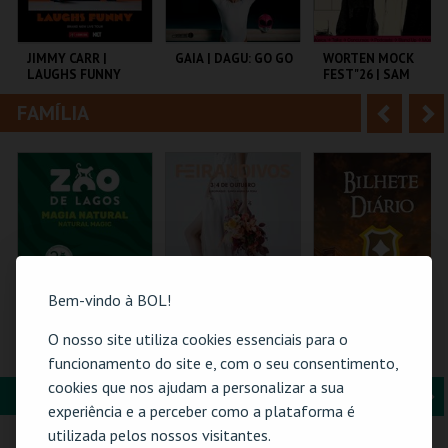
i
n
o
t
JIMMY CARR |
GAIA | DAGU: GO GO
WORTEN MOCK
LAUGHS FUNNY
FEST"26 | SAM
r
e
MORRIL
FAMÍLIA
A
S
COLISEU DE LISBOA
AUDITÓRIO DE
CINEMA SÃO JORGE .
OLIVAL
n
e
t
g
MAIS INFO
MAIS INFO
MAIS INFO
e
u
COMPRAR
COMPRAR
COMPRAR
r
i
i
n
Bem-vindo à BOL!
o
t
O nosso site utiliza cookies essenciais para o
VISITA O ZOO DE
FEIRANOIVOS
FEIRA MEDIEVAL DE
LAGOS | 2026
SILVES 2026 -
funcionamento do site e, com o seu consentimento,
r
e
BILHETE DIÁRIO
cookies que nos ajudam a personalizar a sua
FORMAÇÃO & EDUCAÇÃO
A
S
ZOO DE LAGOS
EUROPARQUE
CENTRO HISTÓRICO
experiência e a perceber como a plataforma é
SILVES
n
e
utilizada pelos nossos visitantes.