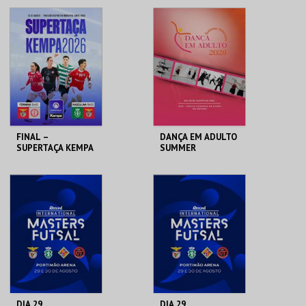
LOJA DA CASA-
PISCINA MUN. AR
MUSEU CAMILO
LIVRE
MAIS INFO
MAIS INFO
COMPRAR
COMPRAR
FINAL –
DANÇA EM ADULTO
SUPERTAÇA KEMPA
SUMMER
FEMININA E
INTENSIVE 2026
MASCULINA
PAV. DESP. SANTO
GAD
TIRSO
MAIS INFO
MAIS INFO
COMPRAR
INSCREVER
DIA 29
DIA 29