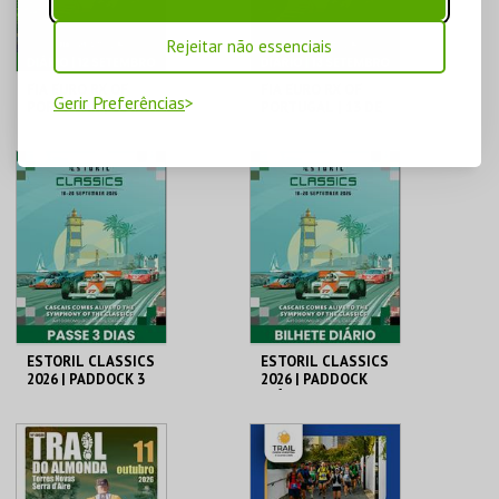
COMPRAR
COMPRAR
Rejeitar não essenciais
FIA EURO RX OF
FIA EURO RX OF
Gerir Preferências
PORTUGAL | 12 DE
PORTUGAL | 13 DE
SETEMBRO
SETEMBRO
CIRCUITO DE
CIRCUITO DE
LOUSADA
LOUSADA
MAIS INFO
MAIS INFO
COMPRAR
COMPRAR
ESTORIL CLASSICS
ESTORIL CLASSICS
2026 | PADDOCK 3
2026 | PADDOCK
DIAS
DIÁRIO
CASCAIS
CASCAIS