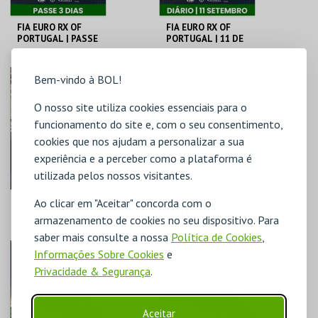
FIA EURO RX OF
FIA EURO RX OF
PORTUGAL | PASSE
PORTUGAL | 11 DE
3 DIAS
SETEMBRO
CIRCUITO DE
CIRCUITO DE
Bem-vindo à BOL!
LOUSADA
LOUSADA
O nosso site utiliza cookies essenciais para o
MAIS INFO
MAIS INFO
funcionamento do site e, com o seu consentimento,
cookies que nos ajudam a personalizar a sua
COMPRAR
COMPRAR
experiência e a perceber como a plataforma é
utilizada pelos nossos visitantes.
SANTO ANTÓNIO -
FIA EURO RX OF
Ao clicar em "Aceitar" concorda com o
A LISBOA DE
PORTUGAL | PASSE
armazenamento de cookies no seu dispositivo. Para
SANTO ANTÓNIO -
VIP 2 DIAS
PERCURSO
saber mais consulte a nossa
Política de Cookies
,
ML - SANTO
CIRCUITO DE
Informações Sobre Cookies
e
ANTÓNIO
LOUSADA
Privacidade & Segurança
.
MAIS INFO
MAIS INFO
Aceitar