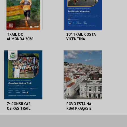
MAIS INFO
MAIS INFO
COMPRAR
COMPRAR
TRAIL DO
10º TRAIL COSTA
ALMONDA 2026
VICENTINA
SERRA DE AIRE
SANTIAGO DO
CACÉM E SINES
MAIS INFO
MAIS INFO
INSCREVER
INSCREVER
7º CONSILCAR
POVO ESTÁ NA
OEIRAS TRAIL
RUA! PRAÇAS E
PAÇOS DAS
REVOLUÇÕES -
PERCURSO
FÁBRICA DA
ML - TEATRO
PÓLVORA
ROMANO