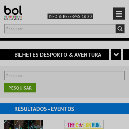
INFO & RESERVAS 18 20
Olá,
iniciar sessão
PT
0
CARRINHO
BILHETES DESPORTO & AVENTURA
TEATRO & ARTE
MÚSICA & FESTIVAIS
FAMÍLIA
RESULTADOS
- EVENTOS
DESPORTO & AVENTURA