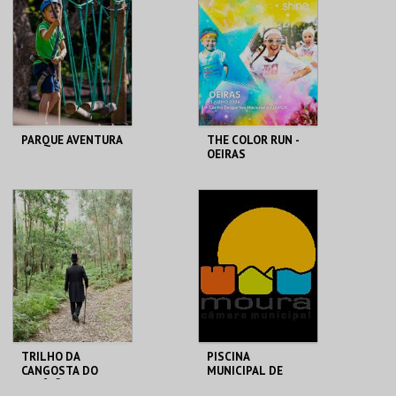
PARQUE AVENTURA
THE COLOR RUN -
OEIRAS
PARQUE
OEIRAS/JAMOR
ORNITOLÓGICO
MAIS INFO
MAIS INFO
COMPRAR
INSCREVER
TRILHO DA
PISCINA
CANGOSTA DO
MUNICIPAL DE
ESTÊVÃO
MOURA