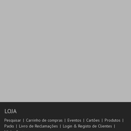
MAIS INFO
MAIS INFO
INSCREVER
COMPRAR
LOJA
Pesquisar
Carrinho de compras
Eventos
Cartões
Produtos
Packs
Livro de Reclamações
Login & Registo de Clientes